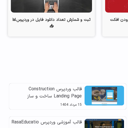
زودن افکت
ثبت و شمارش تعداد دانلود فایل در وردپرس📊
📥
قالب وردپرس Construction
Landing Page ساخت و ساز
15 مرداد 1404
قالب آموزشی وردپرس RasaEducatio