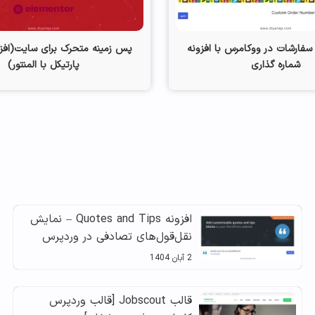
سفارشات در ووکامرس با افزونه
پس زمینه متحرک برای سایت(اف
شماره گذاری
پارتیکل با المنتور)
افزونه Quotes and Tips – نمایش
نقل‌قول‌های تصادفی در وردپرس
2 آبان 1404
قالب Jobscout [قالب وردپرس